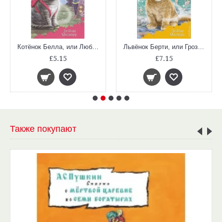
Котёнок Белла, или Любопытный носик (Лес Дружбы)
Львёнок Берти, или Грозный рык (Лес Дружбы)
£5.15
£7.15
Также покупают