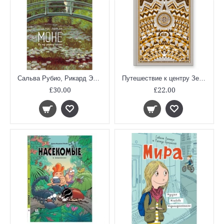
Сальва Рубио, Рикард Эфа: Моне. По ту сторону холста
Путешествие к центру Земли. По произведению Жюля Верна
£30.00
£22.00