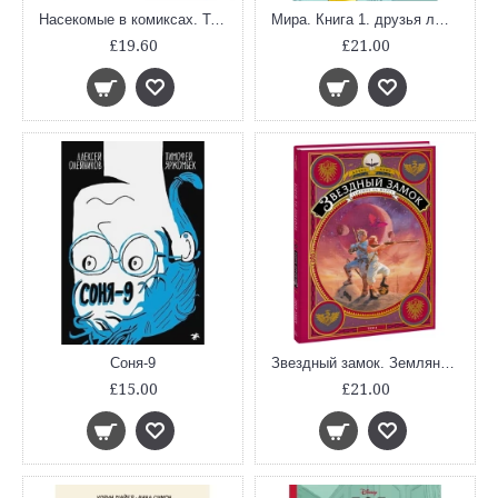
Насекомые в комиксах. Том 2
Мира. Книга 1. друзья любовь одингодмоейжизни
£19.60
£21.00
Соня-9
Звездный замок. Земляне на Марсе. Том 4
£15.00
£21.00