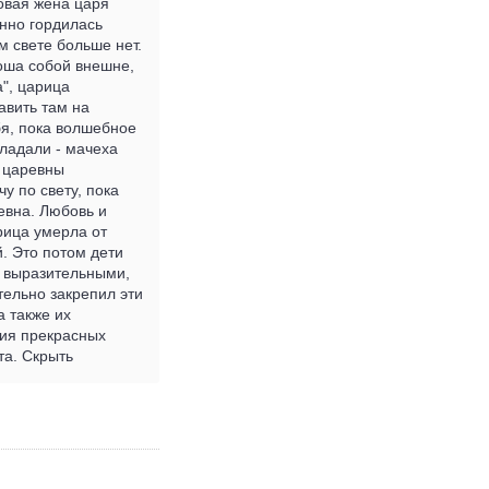
Новая жена царя
енно гордилась
м свете больше нет.
роша собой внешне,
а", царица
авить там на
бя, пока волшебное
бладали - мачеха
и царевны
у по свету, пока
евна. Любовь и
рица умерла от
й. Это потом дети
о выразительными,
ельно закрепил эти
а также их
ния прекрасных
та. Скрыть