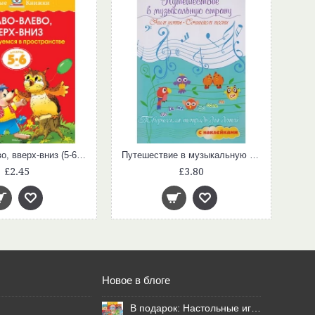
Вправо-влево, вверх-вниз (5-6 лет)
Путешествие в музыкальную страну. Учим ноты, сочиняем песни. Творческая тетрадь для детей
£2.45
£3.80
Новое в блоге
В подарок: Настольные игры для Ваших британских друзей