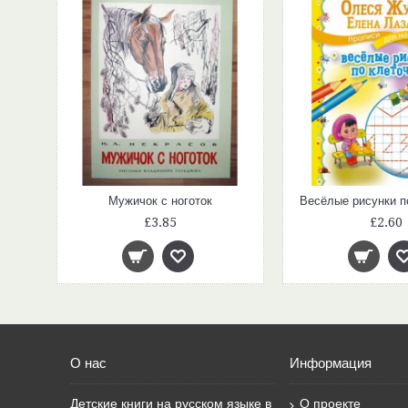
Медведев В.: Баранкин, будь человеком!
Мужичок с ноготок
Весёлые рисунки п
£3.85
£2.60
О нас
Информация
Детские книги на русском языке в
О проекте