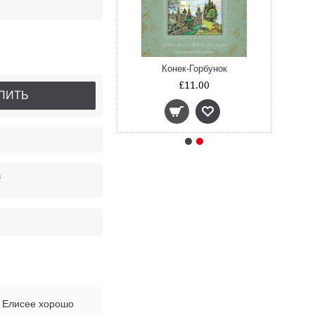
нушкины сказки
Конек-Горбунок
£6.00
£11.00
ПИТЬ
в
е Елисее хорошо