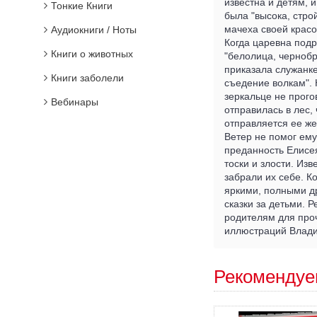
известна и детям, 
Тонкие Книги
была "высока, строй
мачеха своей красо
Аудиокниги / Ноты
Когда царевна подр
Книги о животных
"белолица, чернобр
приказала служанке
Книги заболели
съедение волкам". 
зеркальце не прого
Вебинары
отправилась в лес,
отправляется ее же
Ветер не помог ему
преданность Елисея
тоски и злости. Изв
забрали их себе. К
яркими, полными д
сказки за детьми. 
родителям для проч
иллюстраций Влади
Рекомендуе