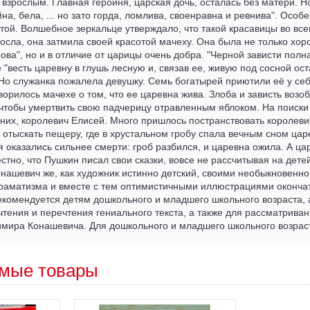
и взрослым. Главная героиня, царская дочь, осталась без матери. 
на, бела, ... но зато горда, ломлива, своенравна и ревнива". Особ
той. Волшебное зеркальце утверждало, что такой красавицы во все
осла, она затмила своей красотой мачеху. Она была не только хо
ова", но и в отличие от царицы очень добра. "Черной зависти полн
 "весть царевну в глушь лесную и, связав ее, живую под сосной ост
Но служанка пожалела девушку. Семь богатырей приютили её у се
ворилось мачехе о том, что ее царевна жива. Злоба и зависть возо
 чтобы умертвить свою падчерицу отравленным яблоком. На поиск
них, королевич Елисей. Много пришлось постранствовать королевич
 отыскать пещеру, где в хрустальном гробу спала вечным сном цар
 оказались сильнее смерти: гроб разбился, и царевна ожила. А ца
естно, что Пушкин писал свои сказки, вовсе не рассчитывая на дете
онашевич же, как художник истинно детский, своими необыкновенн
раматизма и вместе с тем оптимистичными иллюстрациями окончат
Рекомендуется детям дошкольного и младшего школьного возраста, 
тения и перечтения гениального текста, а также для рассматрива
мира Конашевича. Для дошкольного и младшего школьного возрас
мые товары