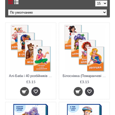
Алі-Баба і 40 розбійників (Помаранчеві книжки)
Білосніжка (Помаранчеві книжки)
£3.15
£3.15