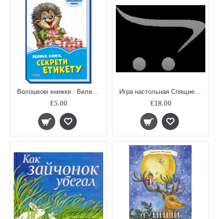
Волошкові книжки : Велика книга. Секрети етикету (у)
Игра настольная Спящие Королевы (Стиль Жизни)
£5.00
£18.00