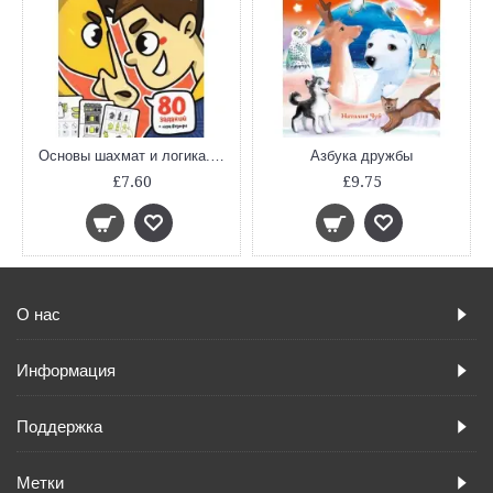
Основы шахмат и логика. Часть 1 (тетрадь)
Азбука дружбы
£7.60
£9.75
О нас
Информация
Поддержка
Метки