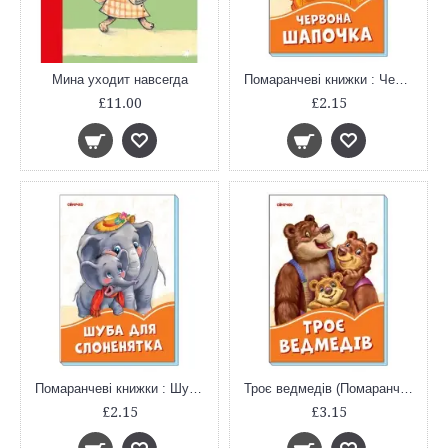
Мина уходит навсегда
Помаранчеві книжки : Червона шапочка (у)
£11.00
£2.15
Помаранчеві книжки : Шуба для слоненятка (у)
Троє ведмедів (Помаранчеві книжки)
£2.15
£3.15