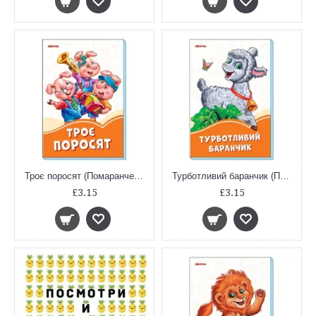
Троє поросят (Помаранчеві книжки)
Турботливий баранчик (Помаранчеві книжки)
£3.15
£3.15