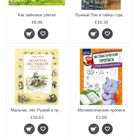
Как зайчонок убегал
Лунный Том и тайна страны Альба Лонга (Книга 2)
£8.00
£16.50
Мальчик, пёс Рыжий и премудрости Картонной школы
Математические прописи
£10.65
£5.00