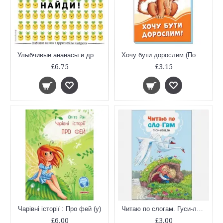
Улыбчивые ананасы и другие весёлые находилки
Хочу бути дорослим (Помаранчеві книжки)
£6.75
£3.15
Чарівні історії : Про фей (у)
Читаю по слогам. Гуси-лебеди
£6.00
£3.00