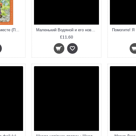
Добывайки на новом месте (Приключения маленьких человечков)
Маленький Водяной и его новые приключения
£11.60