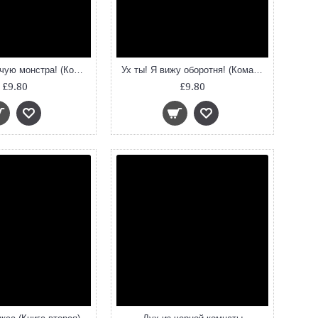
Помогите! Я чую монстра! (Команда монстров)
Ух ты! Я вижу оборотня! (Команда монстров)
£9.80
£9.80