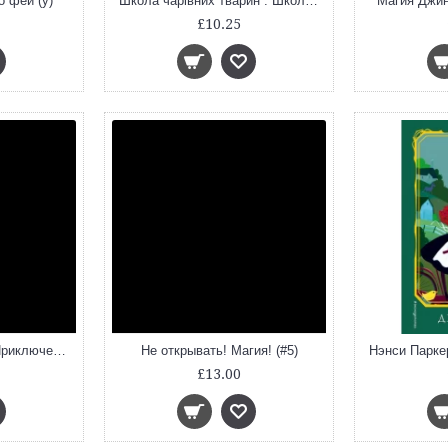
ро фей (у)
Школа чарівних тварин : Школа чарівних тварин (у) кн.1
Магия Джин
£10.25
Добывайки на реке (Приключения маленьких человечков)
Не открывать! Магия! (#5)
£13.00