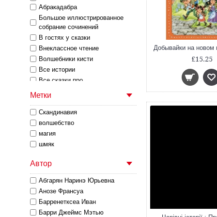
Абракадабра
Большое иллюстрированное
собрание сочинений
В гостях у сказки
Внеклассное чтение
Волшебники кисти
£15.25
Все истории
Все сказки про...
Гейман с иллюстрациями Криса
Метки
Ридделла
Детск. Таинственная посылка.
Скандинавия
Фантастические приключения
волшебство
Золотые сказки для детей
магия
Как приручить дракона*
шмяк
Книги - мои друзья
Книги Астрид Линдгрен
Автор
Книжки-картинки
Абгарян Наринэ Юрьевна
Книжные истории
Анозе Франсуа
Литературные сказки для
Барренетксеа Иван
младших школьников
Барри Джеймс Мэтью
Любимые советские книжки