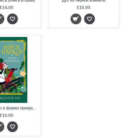
кса (Книга вторая)
Дух из черной комнаты
£14.00
£10.00
Нэнси Паркер и ферма призраков
£10.00