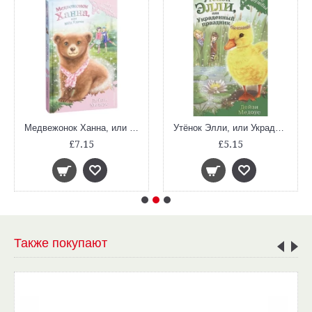
Медвежонок Ханна, или Мёд Удачи (выпуск 21. Лес Дружбы)
Утёнок Элли, или Украденный праздник (Лес Дружбы)
£7.15
£5.15
Также покупают