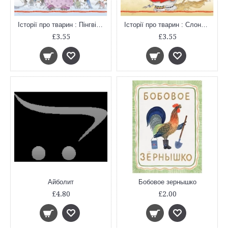
Історії про тварин : Пінгвіненя Боб (у)
Історії про тварин : Слоненя Ліззі (у)
£3.55
£3.55
Айболит
Бобовое зернышко
£4.80
£2.00