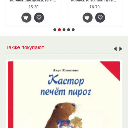
Котенок Звёздочка, или Двойной сюрприз (Добрые истории о зверятах)
Котёнок Клео, или Путешествие непоседы (Добрые истории о зверятах)
£5.20
£6.70
Также покупают