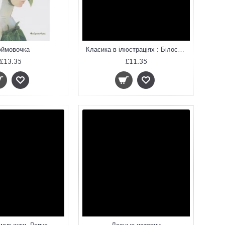
ймовочка
Класика в ілюстраціях : Білосніжка (у)
£13.35
£11.35