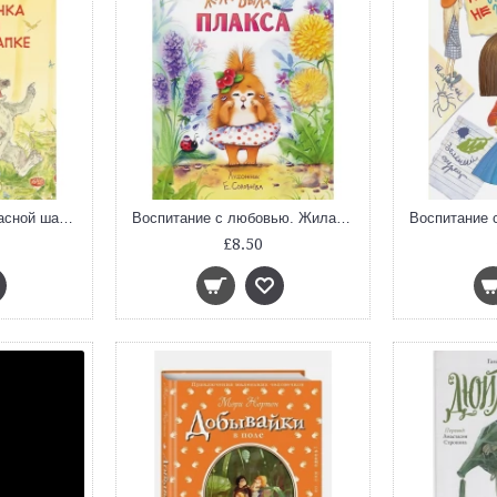
Волк и девчонка в красной шапке
Воспитание с любовью. Жила-была Плакса
£8.50