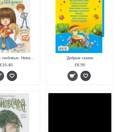
Воспитание с любовью. Нежадина-неговядина
Добрые сказки
£10.40
£8.90