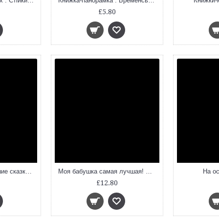
Класика в ілюстраціях : Стійкий олов`яний солдатик.Кресало (у)
Книжка-панорамка : Бременські музики (у)
Книжки-
£5.80
Мамины сказки: лучшие сказки и игры со всего света
Моя бабушка самая лучшая! Сказочные истории
На о
£12.80