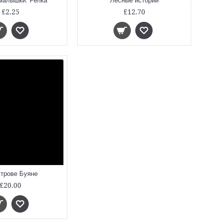
малышки. Репка
Лесные истории
£2.25
£12.70
строве Буяне
£20.00