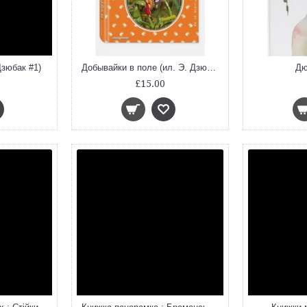
Дзюбак #1)
Добывайки в поле (ил. Э. Дзюбак #2)
Дю
£15.00