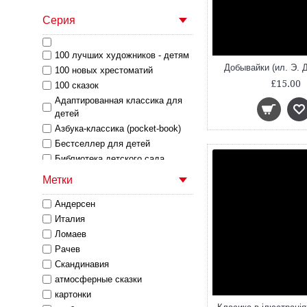
Серия
100 лучших художников - детям
Добывайки (ил. Э. 
100 новых хрестоматий
£15.00
100 сказок
Адаптированная классика для
детей
Азбука-классика (pocket-book)
Бестселлер для детей
Библиотека детского сада
Библиотека начальной школы
Метки
Большая книга
Большая книга детям
Андерсен
Большая коллекция сказок
Италия
В гостях у сказки
Ломаев
Веселая компания
Рачев
Весёлые картинки
Скандинавия
Вне серии
атмосферные сказки
Внеклассное чтение
картонки