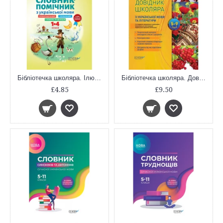
Бібліотечка школяра. Ілюстрований словник-помічник з української мови. 1-4 класи. КДН013
Бібліотечка школяра. Довідник школяра з української мови та літератури. 5–9 класи. 2-ге видання, виправлене та доповнене. КДН017
£4.85
£9.50