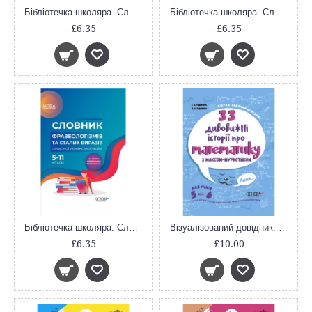
Бібліотечка школяра. Словник синонімів та антонімів сучасної української мови. 5–11-й класи. КДН009
Бібліотечка школяра. Словник труднощів сучасної української мови. 5–11-й класи. КДН007
£6.35
£6.35
Бібліотечка школяра. Словник фразеологізмів та сталих виразів сучасної української мови. 5-11 клас КДН008
Візуалізований довідник. 33 дивовижні історії про математику з Максом-Муркотиком. Для учнів 5-6 класів. ВИД004
£6.35
£10.00