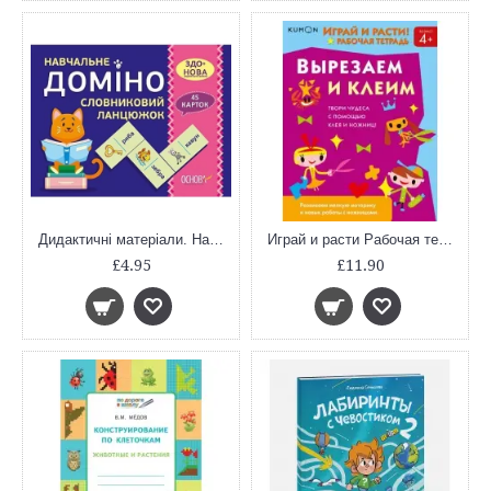
Дидактичні матеріали. Навчальне ДОМІНО. Словниковий ланцюжок. НУД020
Играй и расти Рабочая тетрадь Вырезаем и клеим (KUMON Манн, Иванов и Фербер)
£4.95
£11.90