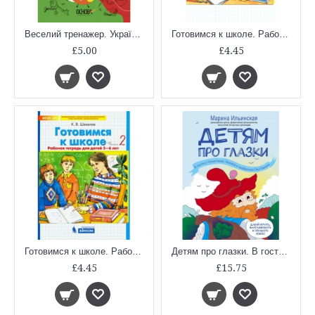
Веселий тренажер. Українська мова. Цікаві завдання. 3 клас. УШД006
Готовимся к школе. Рабочая тетрадь для детей 5-6 лет (В 2-х частях. Часть 1. ФГОС ДО)
£5.00
£4.45
Готовимся к школе. Рабочая тетрадь для детей 5-6 лет (В 2-х частях. Часть 2. ФГОС ДО)
Детям про глазки. В гостях у Глазастиков, Гномика и профессора Глаз Глазыча
£4.45
£15.75