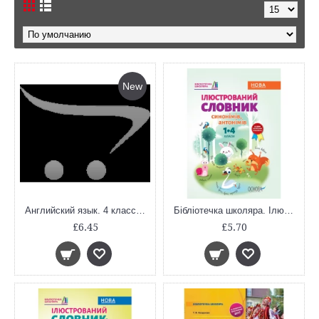
New
Английский язык. 4 класс. Английский в фокусе. Контрольные задания. ФГОС
Бібліотечка школяра. Ілюстрований словник синонимів, антонимів. 1-4 класи. КДН012
£6.45
£5.70