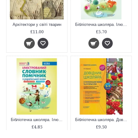
Архітектори у світі тварин
Бібліотечка школяра. Ілюстрований словник синонимів, антонимів. 1-4 класи. КДН012
£11.00
£5.70
Бібліотечка школяра. Ілюстрований словник-помічник з української мови. 1-4 класи. КДН013
Бібліотечка школяра. Довідник школяра з української мови та літератури. 5–9 класи. 2-ге видання, виправлене та доповнене. КДН017
£4.85
£9.50