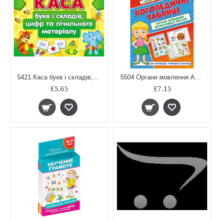
5421.Каса букв і складів,цифр та лічильного матеріалу
5504 Органи мовлення.Артикуляція звуків (У); 10; Логопедичні картки ~15225004У;
£5.65
£7.15