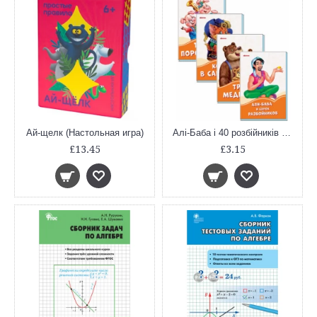
Ай-щелк (Настольная игра)
Алі-Баба і 40 розбійників (Помаранчеві книжки)
£13.45
£3.15