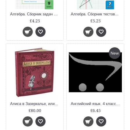
Алгебра. Сборник задач по алгебре 9 кл.
Алгебра. Сборник тестовых заданий по алгебре 7 кл.
£4.25
£5.25
New
Алиса в Зазеркалье, или Сквозь зеркало и что там увидела Алиса (тканевая обложка)
Английский язык. 4 класс. Английский в фокусе. Контрольные задания. ФГОС
£80.00
£6.45