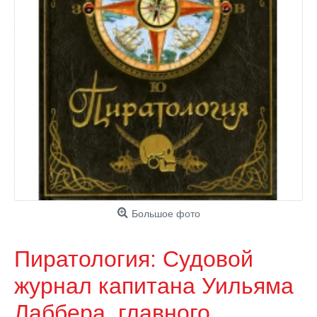
Большое фото
Пиратология: Судовой
журнал капитана Уильяма
Лаббера, главного