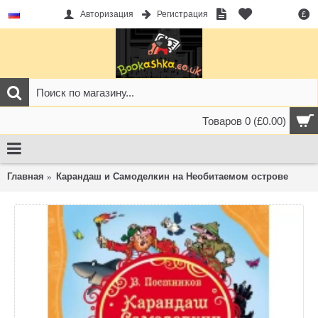
Авторизация
Регистрация
£
Товаров 0 (£0.00)
Главная
Карандаш и Самоделкин на Необитаемом острове