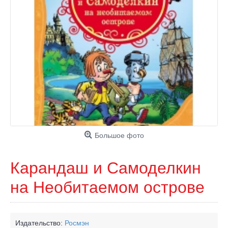
Большое фото
Карандаш и Самоделкин
на Необитаемом острове
Издательство:
Росмэн