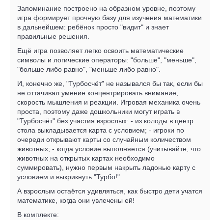
Запоминание построено на образном уровне, поэтому
игра формирует прочную базу для изучения математики
в дальнейшем: ребёнок просто "видит" и знает
правильные решения.
Ещё игра позволяет легко освоить математические
символы и логические операторы: "больше", "меньше",
"больше либо равно", "меньше либо равно".
И, конечно же, "Турбосчёт" не назывался бы так, если бы
не оттачивал умение концентрировать внимание,
скорость мышления и реакции. Игровая механика очень
проста, поэтому даже дошкольники могут играть в
"Турбосчёт" без участия взрослых: - из колоды в центр
стола выкладывается карта с условием; - игроки по
очереди открывают карты со случайным количеством
животных; - когда условие выполняется (учитывайте, что
животных на открытых картах необходимо
суммировать), нужно первым накрыть ладонью карту с
условием и выкрикнуть "Турбо!"
А взрослым остаётся удивляться, как быстро дети учатся
математике, когда они увлечены ей!
В комплекте: