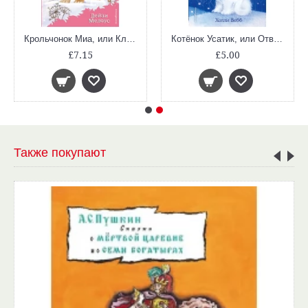
Крольчонок Миа, или Ключи зимы (Лес Дружбы)
Котёнок Усатик, или Отважное сердце (Добрые истории о зверятах)
£7.15
£5.00
Также покупают