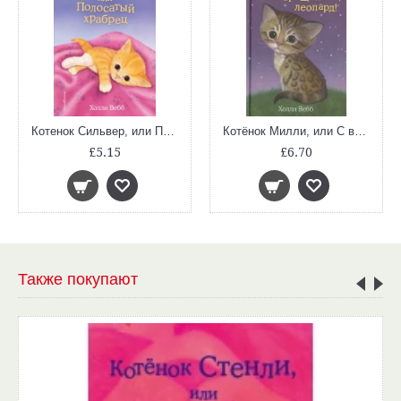
Котенок Сильвер, или Полосатый храбрец (Добрые истории о зверятах)
Котёнок Милли, или С возвращением, леопард! (Добрые истории о зверятах)
£5.15
£6.70
Также покупают