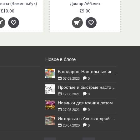
кина (Виммельбух)
Доктор Айболит
£10.00
£9.00
Новое в блоге
В подарок: Настольные игры для Ваших британских друзей
07.09.2023
0
Простые и быстрые настольные игры
17.06.2021
0
Новинки для чтения летом
27.05.2021
0
Интервью с Александрой Литвиной
20.07.2020
0