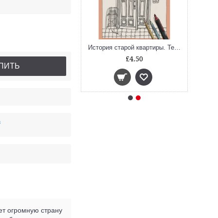
я старой квартиры
История старой квартиры. Тетрадь с заданиями
£28.80
£4.50
ПИТЬ
в
ет огромную страну