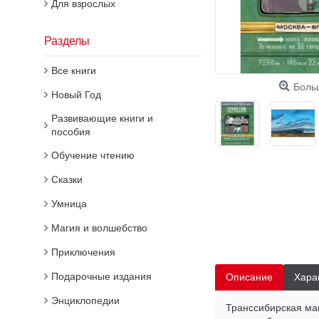
Для взрослых
Разделы
Все книги
Боль
Новый Год
Развивающие книги и
пособия
Обучение чтению
Сказки
Умница
Магия и волшебство
Приключения
Подарочные издания
Описание
Хара
Энциклопедии
Транссибирская маг