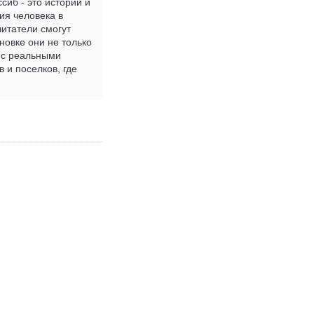
сиб - это истории и
ия человека в
читатели смогут
новке они не только
я с реальными
 и поселков, где