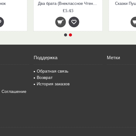
нок
Два брата (Внеклассное Чтение)
Сказки Пуш
£5.45
Поддержка
Метки
Обратная связь
Возврат
История заказов
е Соглашение