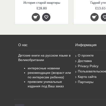
Скорочтение для детей: от азов до уверенного чтения
История старой квартиры
Гадкий уте
£28.80
£13.65
О нас
Информация
Детские книги на русском языке в
О проекте
Великобритании
Доставка
Privacy Policy
интересные новинки
Пользовательско
рекомендации (возраст или
Карта сайта
по интересам ребенка)
привозим уникальные
Партнеры
издания под Ваш заказ