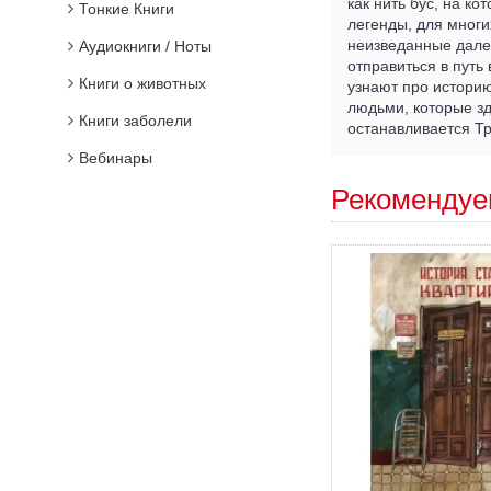
как нить бус, на к
Тонкие Книги
легенды, для многи
неизведанные далек
Аудиокниги / Ноты
отправиться в путь
Книги о животных
узнают про историю
людьми, которые зд
Книги заболели
останавливается Тр
Вебинары
Рекомендуе