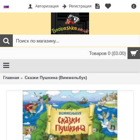
Авторизация
Регистрация
£
Товаров 0 (£0.00)
Главная
Сказки Пушкина (Виммельбух)