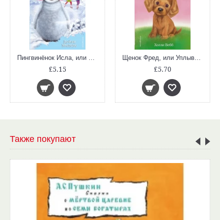
Пингвинёнок Исла, или Снежная радуга (выпуск 27. Лес Дружбы)
Щенок Фред, или Уплывший дом
£5.15
£5.70
Также покупают