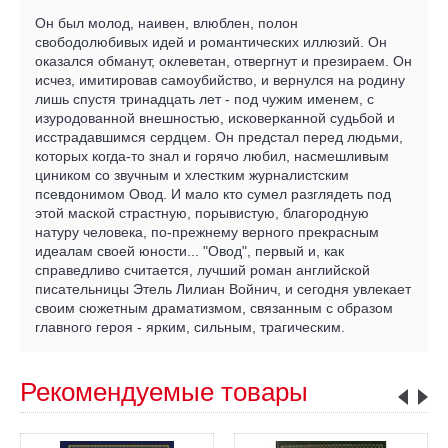
Он был молод, наивен, влюблен, полон
свободолюбивых идей и романтических иллюзий. Он
оказался обманут, оклеветан, отвергнут и презираем. Он
исчез, имитировав самоубийство, и вернулся на родину
лишь спустя тринадцать лет - под чужим именем, с
изуродованной внешностью, исковерканной судьбой и
исстрадавшимся сердцем. Он предстал перед людьми,
которых когда-то знал и горячо любил, насмешливым
циником со звучным и хлестким журналистским
псевдонимом Овод. И мало кто сумел разглядеть под
этой маской страстную, порывистую, благородную
натуру человека, по-прежнему верного прекрасным
идеалам своей юности... "Овод", первый и, как
справедливо считается, лучший роман английской
писательницы Этель Лилиан Войнич, и сегодня увлекает
своим сюжетным драматизмом, связанным с образом
главного героя - ярким, сильным, трагическим.
Рекомендуемые товары