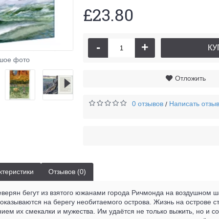
£23.80
-
+
КУ
шое фото
Отложить
0 отзывов
Написать отзы
/
ктеристики
Отзывов (0)
еверян бегут из взятого южанами города Ричмонда на воздушном ш
оказываются на берегу необитаемого острова. Жизнь на острове с
ем их смекалки и мужества. Им удаётся не только выжить, но и с