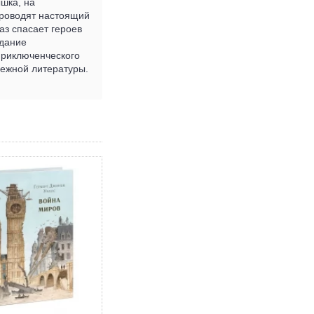
шка, на
проводят настоящий
аз спасает героев
здание
приключенческого
бежной литературы.