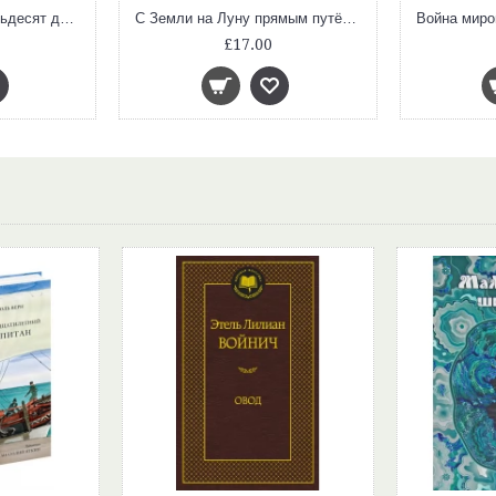
Вокруг света в восемьдесят дней
С Земли на Луну прямым путём за 97 часов 20 минут. Вокруг Луны
£17.00