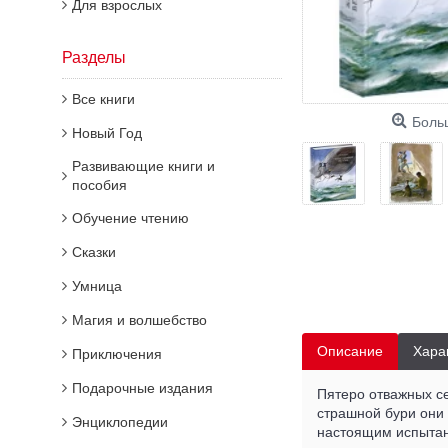
Для взрослых
Разделы
Все книги
Боль
Новый Год
Развивающие книги и
пособия
Обучение чтению
Сказки
Умница
Магия и волшебство
Описание
Хара
Приключения
Подарочные издания
Пятеро отважных с
страшной бури они 
Энциклопедии
настоящим испытани