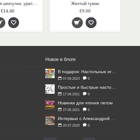
Малахитовая шкатулка: уральские сказы
Желтый туман
£14.40
£9.00
Новое в блоге
В подарок: Настольные игры для Ваших британских друзей
07.09.2023
0
Простые и быстрые настольные игры
17.06.2021
0
Новинки для чтения летом
27.05.2021
0
Интервью с Александрой Литвиной
20.07.2020
0