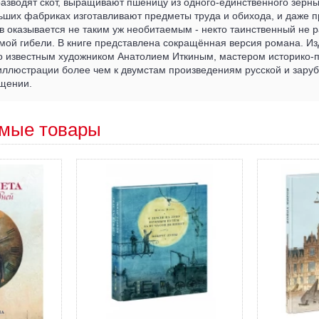
азводят скот, выращивают пшеницу из одного-единственного зёрны
ьших фабриках изготавливают предметы труда и обихода, и даже 
в оказывается не таким уж необитаемым - некто таинственный не р
мой гибели. В книге представлена сокращённая версия романа. И
 известным художником Анатолием Иткиным, мастером историко-
иллюстрации более чем к двумстам произведениям русской и зару
ащении.
мые товары