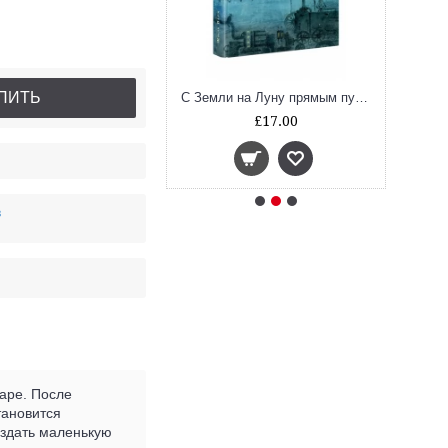
ПИТЬ
Вокруг света в восемьдесят дней
С Земли на Луну прямым путём за 97 часов 20 минут. Вокруг Луны
£12.00
£17.00
в
аре. После
тановится
оздать маленькую