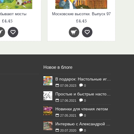
 бывают мосты
Московские высотки. Выпуск 97
£4.45
£4.45
Новое в блоге
В подарок: Настольные игры для Ваших британских друзей
07.09.2023
0
Простые и быстрые настольные игры
17.06.2021
0
Новинки для чтения летом
27.05.2021
0
Интервью с Александрой Литвиной
20.07.2020
0