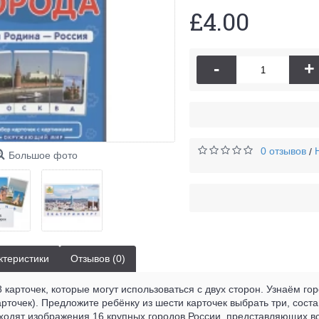
£4.00
-
+
0 отзывов
/
Большое фото
ктеристики
Отзывов (0)
8 карточек, которые могут использоваться с двух сторон. Узнаём г
арточек). Предложите ребёнку из шести карточек выбрать три, соста
входят изображения 16 крупных городов России, представляющих 