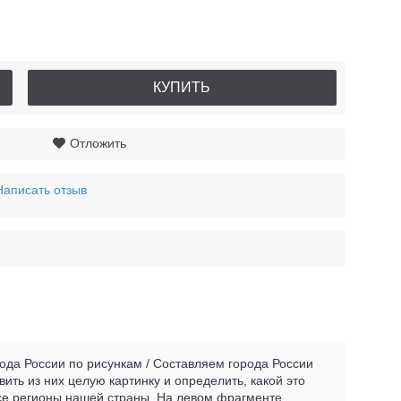
КУПИТЬ
Отложить
Написать отзыв
орода России по рисункам / Составляем города России
вить из них целую картинку и определить, какой это
все регионы нашей страны. На левом фрагменте