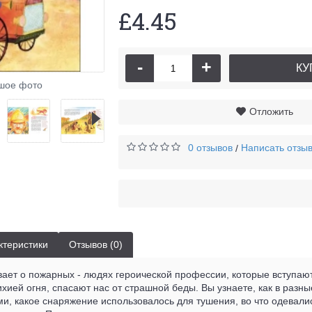
£4.45
-
+
КУ
Ко
шое фото
Отложить
0 отзывов
Написать отзы
/
ктеристики
Отзывов (0)
вает о пожарных - людях героической профессии, которые вступают
хией огня, спасают нас от страшной беды. Вы узнаете, как в разн
и, какое снаряжение использовалось для тушения, во что одевали