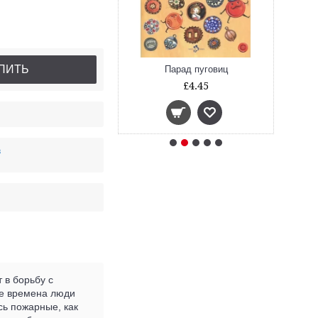
ПИТЬ
му мороженого
Парад пуговиц
Цио
£4.45
£4.45
в
 в борьбу с
ые времена люди
сь пожарные, как