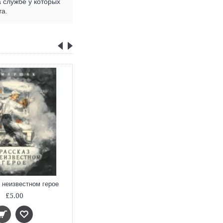
 службе у которых
та.
Профессии
 неизвестном герое
£5.00
£11.00