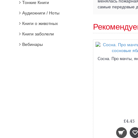
менялась пожарная
Тонкие Книги
самые передовые до
Аудиокниги / Ноты
Книги о животных
Рекомендуе
Книги заболели
Вебинары
Циолковский. Путь к звездам
£4.45
£4.45