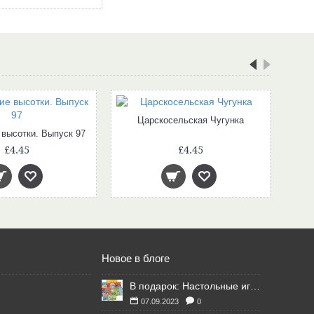
Царскосельская Чугунка
 высотки. Выпуск 97
£4.45
£4.45
Новое в блоге
В подарок: Настольные игры для Ваших британских друзей
07.09.2023
0