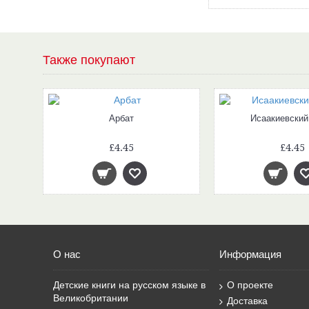
Также покупают
ся
Арбат
Исаакиевский
£4.45
£4.45
О нас
Информация
Детские книги на русском языке в
О проекте
Великобритании
Доставка