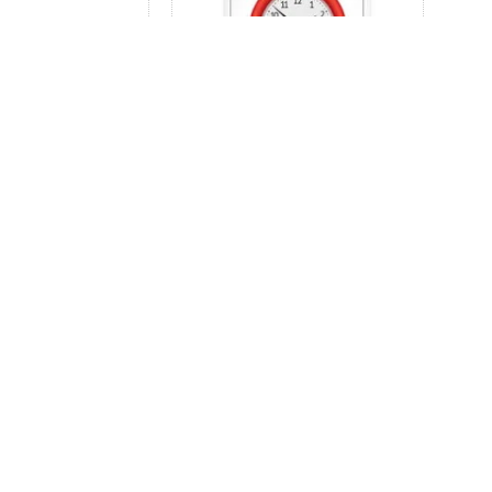
Изобретения. (Умный малыш. Набор карточек для детей)
£1.40
£1.50
Мини-книжки ЭВА. Кто здесь живёт? В лесу
Мини-книжки ЭВА. Ладушки. Шутки-прибаутки
£2.00
£2.00