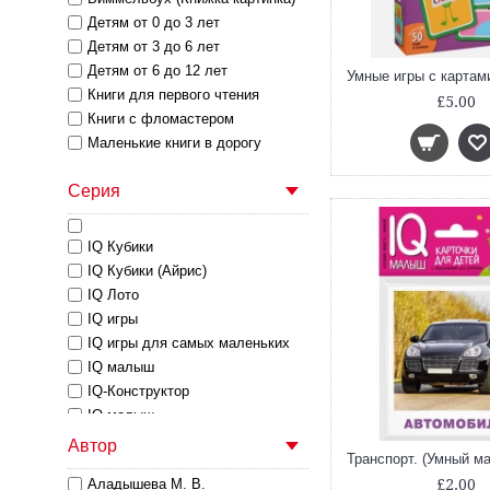
Детям от 0 до 3 лет
Детям от 3 до 6 лет
Детям от 6 до 12 лет
Книги для первого чтения
£5.00
Книги с фломастером
Маленькие книги в дорогу
Математика
Серия
Настольные Игры
Обучение письму
Обучение чтению
IQ Кубики
Пазлы
IQ Кубики (Айрис)
Развивающие книги и пособия
IQ Лото
Разделы
IQ игры
Сказки
IQ игры для самых маленьких
Тонкие Книги
IQ малыш
IQ-Конструктор
IQ-малыш
IQ-прописи
Автор
Внимание: дети!
Аладышева М. В.
£2.00
Домашний репетитор