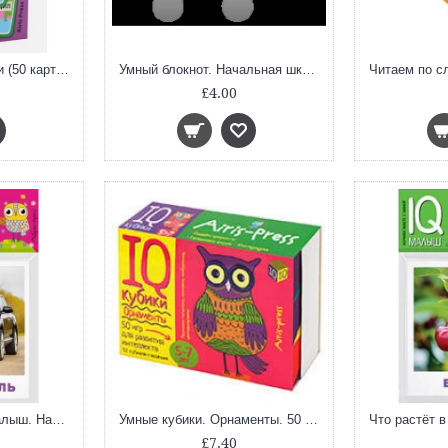
Умные игры с картами (50 карт) Всезнайка. Словарные слова
Умный блокнот. Начальная школа. Русский язык. Увлекательная орфография
£4.00
Транспорт. (Умный малыш. Набор карточек для детей)
Умные кубики. Орнаменты. 50 игр для развития интеллекта (нов)
£7.40