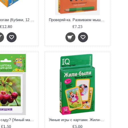
Читаем по слогам (Кубики, 12 штук, в поддончике)
Проверяй-ка. Развиваем мышление.(Игра с карандашом). Новый дизайн
£12.80
£7.25
Что растёт в саду? (Умный малыш. Набор карточек для детей)
Умные игры с картами. Жили-были
£1.50
£5.00