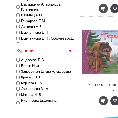
Быстрицкая Александра
Завтра в школу
Ильинична
Завтра в школу!
Вачьянц А.М.
Занимательные карточки
Гончарова Е.М.
Занимательные карточки для
Данилов А.В.
дошколят
Емельянова Е.Н.
Игры с картинками
Емельянова Е.Н., Соболева А.Е.
Карусель. Комплекты круговых
тренажеров
Емельянова Е.Н.,Соболева А.Е.
Книжки-малышки с задачками
Запесочная Е.А.
Художник
Книжки-малышки со сказками
Запесочная Елена Алексеевна
Андреева Т. В.
Логика и моторика
Козлова Т.И.
Белов Иван
Мировая художественная
Куликова Е Н
Запесочная Елена Алексеевна
культура. Вариации прекрасного
Куликова Е. Н.
Кравец Ю. Н.
Наглядное пособие
Куликова Е.Н.
Куркова Е. А.
Наглядные пособия.
Куликова Е.Н., Доронина Г.В.
Книжки-малышки.
Демонстрационные материалы
Лукьянцева М. А.
Куликова Е.Н., Овчинникова
£2.25
Наглядные пособия. Плакаты
Махова И. В.
Н.Н.
От А до Я
Румянцева Екатерина
Куликова Елена Николаевна
Анатольевна
Письма для тебя
Курбанов Афад Мамедович
Сотникова Надежда
Популярная нейропсихология
Мадорский Лев Рувимович
Анатольевна
Проверяй-ка