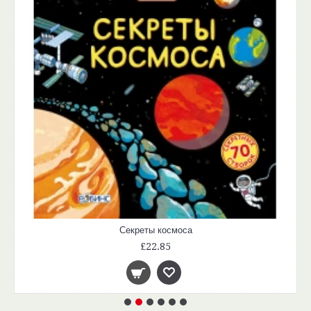
Секреты космоса
£22.85