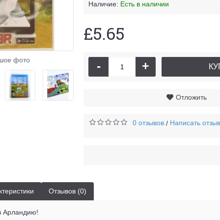
Наличие:
Есть в наличии
£5.65
шое фото
-
+
КУ
Отложить
0 отзывов
Написать отзы
/
ктеристики
Отзывов (0)
в Арландию!