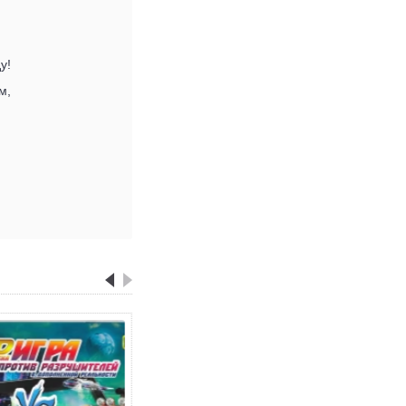
у!
м,