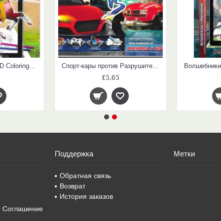
Pirats and Knights. 3D Coloring Book
Спорт-кары против Разрушителей. 3D Живая Раскраска
£5.65
Поддержка
Метки
Обратная связь
Возврат
История заказов
е Соглашение