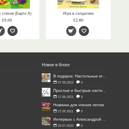
 стихов (Барто А)
Игра в солдатики
£9.00
£2.80
Новое в блоге
В подарок: Настольные игры для Ваших британских друзей
07.09.2023
0
Простые и быстрые настольные игры
17.06.2021
0
Новинки для чтения летом
27.05.2021
0
Интервью с Александрой Литвиной
20.07.2020
0