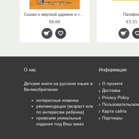
Сказка о мертвой царевне и семи богатырях
Патефо
£6.00
£3.55
О нас
Информация
Детские книги на русском языке в
О проекте
Великобритании
Доставка
Privacy Policy
интересные новинки
Пользовательско
рекомендации (возраст или
Карта сайта
по интересам ребенка)
привозим уникальные
Партнеры
издания под Ваш заказ