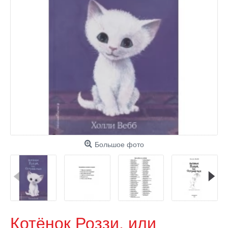
Большое фото
Котёнок Роззи, или