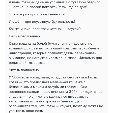
А ведь Роззи их даже не услышит. Но тут Эбби озарило
— есть ещё способ показать Роззи, где её дом!
Это история про ответственность!
И ещё — про неусыпную бдительность!
Как же иначе, если твой котёнок — глухой?
Серия-бестселлер.
Книга издана на белой бумаге, внутри достаточно
крупный шрифт и потрясающей красоты чёрно-белые
иллюстрации, которые позволят детям переключать
внимание, не нагружая чрезмерно глаза. Идеальна для
родителей, которые...
Читать полностью
У Эбби есть мама, папа, младшая сестрёнка и Роззи.
Роззи — это прелестная маленькая кошечка с
белоснежным мехом и голубыми глазами. Она
постоянно находит приключения, и Эбби приходится её
спасать — то снимать с карниза со шторами, то
вытаскивать из бака с грязным бельем. Дело
осложняется тем, что Роззи — глухая, поэтому может не
услышать опасность.