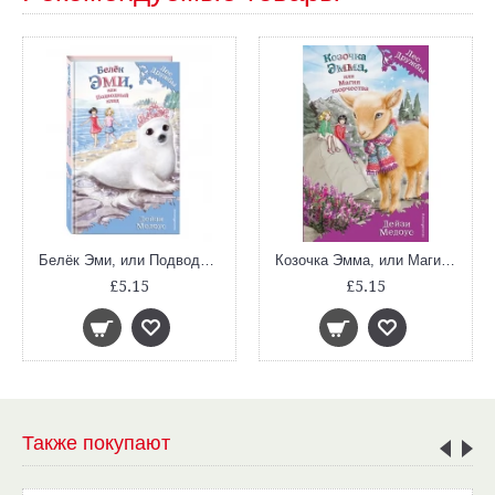
Белёк Эми, или Подводный клад (Лес Дружбы)
Козочка Эмма, или Магия творчества (выпуск 30. Лес Дружбы)
£5.15
£5.15
Также покупают