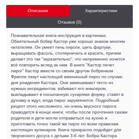
Описание
Характеристики
Отзывов (0)
Познавательная книга-инструкция в картинках.
Обаятельный бобер Кастор уже хорошо знаком многим
читателям. Он умеет печь пироги, шить фартуки,
выращивать фасоль, столярничать и красить, причем
делает это так "заразительно", что непременно хочется
всё повторить вслед за ним. В книге "Кастор печет
пирог" Кастор вместе со своим другом бобренком
Фриппе пекут настоящий именинный пирог по случаю
дня рождения Кастора. Они замешивают тесто из
нужных ингредиентов, взбивают его миксером,
выкладывают в посыпанную сухарями форму, ставят в
духовку и ждут, когда пирог зарумянится. Подробный
рецепт этого несложного, но очень вкусного пирога
приводится в конце книги, чтобы после прочтения сказки
родители и дети могли отправиться на кухню и
приготовить точно такой же пирог по всем правилам
настоящих кулинаров. Книга прекрасно подойдет для
творческого досуга с детьми 3-6 лет. Бобра Кастора