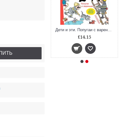
Дети и эти. Котлеты от жадности (Истории для детей и взрослых)
Дети и эти. Попугаи с вареньем (Истории для детей и взрослых)
£14.15
£14.15
ПИТЬ
в