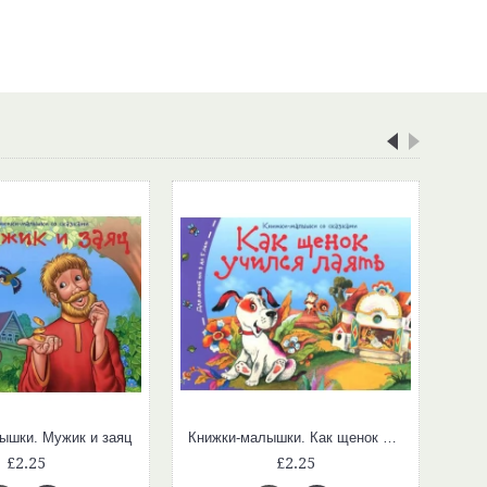
ышки. Мужик и заяц
Книжки-малышки. Как щенок учился лаять
£2.25
£2.25