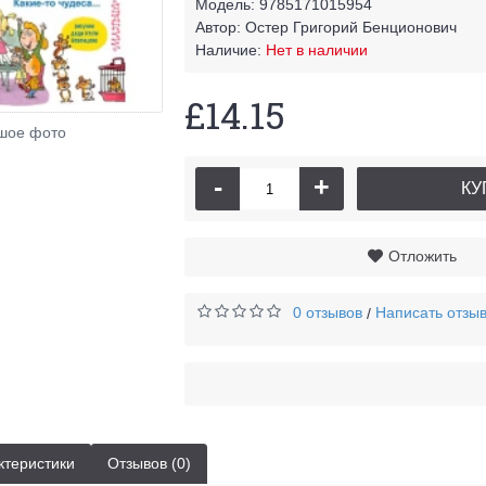
Модель:
9785171015954
Автор:
Остер Григорий Бенционович
Наличие:
Нет в наличии
£14.15
шое фото
-
+
КУ
Отложить
0 отзывов
Написать отзы
/
ктеристики
Отзывов (0)