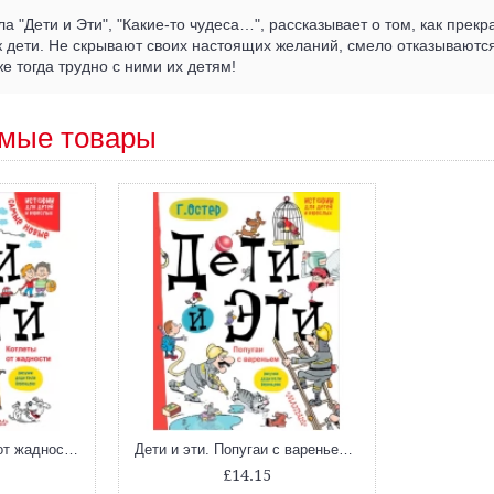
ла "Дети и Эти", "Какие-то чудеса…", рассказывает о том, как прек
ак дети. Не скрывают своих настоящих желаний, смело отказываются
же тогда трудно с ними их детям!
мые товары
Дети и эти. Котлеты от жадности (Истории для детей и взрослых)
Дети и эти. Попугаи с вареньем (Истории для детей и взрослых)
£14.15