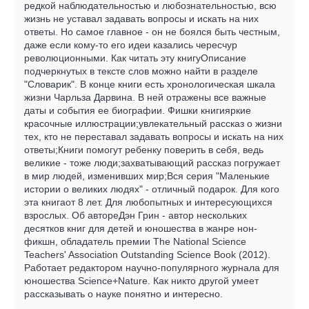
редкой наблюдательностью и любознательностью, всю
жизнь не уставал задавать вопросы и искать на них
ответы. Но самое главное - он не боялся быть честным,
даже если кому-то его идеи казались чересчур
революционными. Как читать эту книгуОписание
подчеркнутых в тексте слов можно найти в разделе
"Словарик". В конце книги есть хронологическая шкала
жизни Чарльза Дарвина. В ней отражены все важные
даты и события ее биографии. Фишки книгияркие
красочные иллюстрации;увлекательный рассказ о жизни
тех, кто не переставал задавать вопросы и искать на них
ответы;Книги помогут ребенку поверить в себя, ведь
великие - тоже люди;захватывающий рассказ погружает
в мир людей, изменивших мир;Вся серия "Маленькие
истории о великих людях" - отличный подарок. Для кого
эта книгаот 8 лет. Для любопытных и интересующихся
взрослых. Об автореДэн Грин - автор нескольких
десятков книг для детей и юношества в жанре нон-
фикшн, обладатель премии The National Science
Teachers' Association Outstanding Science Book (2012).
Работает редактором научно-популярного журнала для
юношества Science+Nature. Как никто другой умеет
рассказывать о науке понятно и интересно.