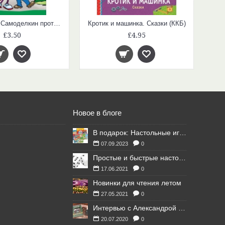
Карандаш и Самоделкин против Злодейкина (ДБ)
Кротик и машинка. Сказки (ККБ)
£3.50
£4.95
Новое в блоге
В подарок: Настольные игры для Ваших британских друзей
07.09.2023
0
Простые и быстрые настольные игры
17.06.2021
0
Новинки для чтения летом
27.05.2021
0
Интервью с Александрой Литвиной
20.07.2020
0