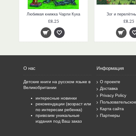
Любимая книжка Чарли Кука
Зог и перелётн
£8.25
£8.25
О нас
Информация
Детские книги на русском языке в
О проекте
Великобритании
Доставка
Privacy Policy
интересные новинки
Пользовательско
рекомендации (возраст или
Карта сайта
по интересам ребенка)
привозим уникальные
Партнеры
издания под Ваш заказ