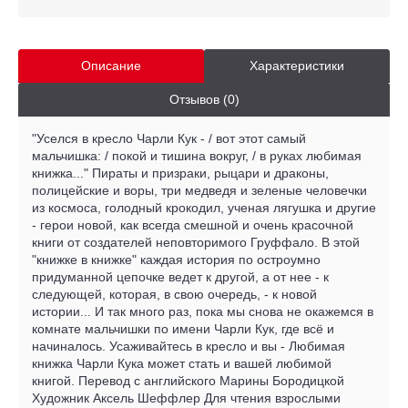
Описание
Характеристики
Отзывов (0)
"Уселся в кресло Чарли Кук - / вот этот самый
мальчишка: / покой и тишина вокруг, / в руках любимая
книжка..." Пираты и призраки, рыцари и драконы,
полицейские и воры, три медведя и зеленые человечки
из космоса, голодный крокодил, ученая лягушка и другие
- герои новой, как всегда смешной и очень красочной
книги от создателей неповторимого Груффало. В этой
"книжке в книжке" каждая история по остроумно
придуманной цепочке ведет к другой, а от нее - к
следующей, которая, в свою очередь, - к новой
истории... И так много раз, пока мы снова не окажемся в
комнате мальчишки по имени Чарли Кук, где всё и
начиналось. Усаживайтесь в кресло и вы - Любимая
книжка Чарли Кука может стать и вашей любимой
книгой. Перевод с английского Марины Бородицкой
Художник Аксель Шеффлер Для чтения взрослыми