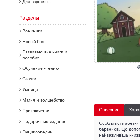
Для взрослых
Разделы
Все книги
Новый Год
Развивающие книги и
пособия
Обучение чтению
Сказки
Умница
Магия и волшебство
Описание
Хара
Приключения
Подарочные издания
Особливість абетки
барвників, що допо
Энциклопедии
найважливіша книжк