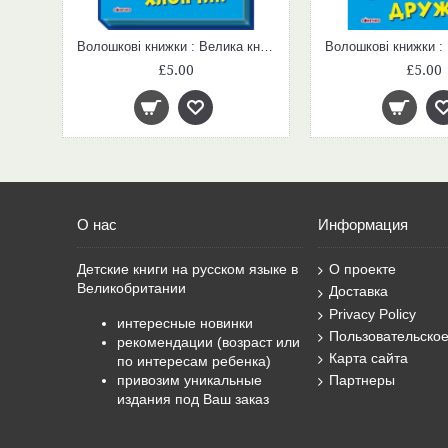
Волошкові книжки : Велика книга Вихований хлопчик (у)
£5.00
£5.00
О нас
Информация
Детские книги на русском языке в
О проекте
Великобритании
Доставка
Privacy Policy
интересные новинки
Пользовательско
рекомендации (возраст или
Карта сайта
по интересам ребенка)
привозим уникальные
Партнеры
издания под Ваш заказ