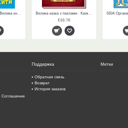
Волошкові книжки : Велика книга. Вчимося дружити (у)
Велика казка з пазлами : Казки старої Англії (у)
£10.70
Поддержка
Метки
Обратная связь
Возврат
История заказов
е Соглашение