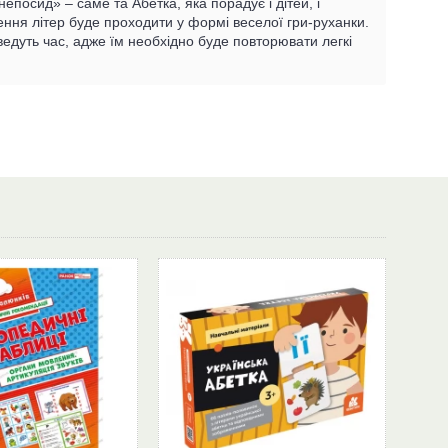
посид» – саме та Абетка, яка порадує і дітей, і
вчення літер буде проходити у формі веселої гри-руханки.
ведуть час, адже їм необхідно буде повторювати легкі