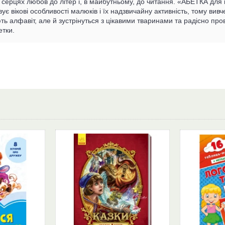
серцях любов до літер і, в майбутньому, до читання. «АБЕТКА для не
вує вікові особливості малюків і їх надзвичайну активність, тому ви
ть алфавіт, але й зустрінуться з цікавими тваринами та радісно про
етки.