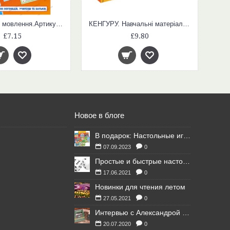
5504 Органи мовлення.Артикуляція звуків (У); 10; Логопедичні картки ~15225004У;
КЕНГУРУ. Навчальні матеріали. Абетка (У)
£7.15
£9.80
Новое в блоге
В подарок: Настольные игры для Ваших британских друзей
07.09.2023
0
Простые и быстрые настольные игры
17.06.2021
0
Новинки для чтения летом
27.05.2021
0
Интервью с Александрой Литвиной
20.07.2020
0