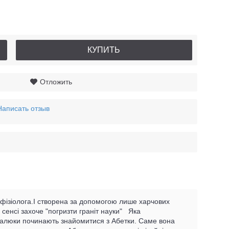
КУПИТЬ
Отложить
Написать отзыв
 фізіолога.І створена за допомогою лише харчових
сенсі захоче "погризти граніт науки" Яка
 малюки починають знайомитися з Абетки. Саме вона