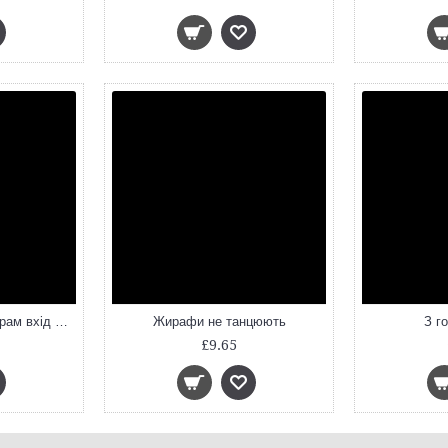
Еміль і Марго. Монстрам вхід заборонено
Жирафи не танцюють
З го
£9.65