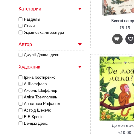
Категории
Разделы
Високі паго
Стихи
£8.15
Українська література
Автор
Джулії Дональдсон
Художник
Ірина Костиренко
А.Шеффлер
Аксель Шеффлер
Аліса Тремполець
Анастасія Рафаєнко
Астрід Шекелс
Б.Б.Кронін
Бенджі Девіс
Де моя мам
Бет Кроммс
£10.60