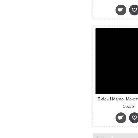
Дебі Ґліорі
Дейвід Вокер
Джилл Барклем
Еліс Долан
Еліс Мелвін
Емілі Ґраветт
Ерік Карл
Лариса Камінська
Лідія Монкс
Ліса Айсато
Майк Сміт
Марі-Луїз Гей
Моріс Сендак
Надьожна
Нік Баттерворт
О. Болотова
£6.55
Олів’є Делуа
Педді Доннеллі
Робін Шоу
САРА Л. СМІТ