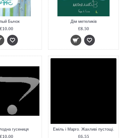
пый Бычок
Дім метеликів
£10.00
£8.50
лодна гусениця
Еміль і Марго. Жахливі пустощі.
£10.00
£6.55