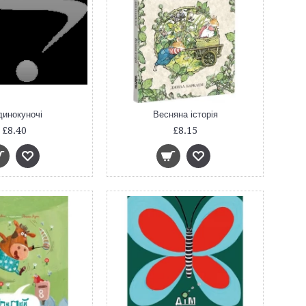
динокуночі
Весняна історія
£8.40
£8.15