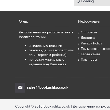
Сара Оґілві
Loading
Сара О’Ґілві
Серджо Олівотті
Тереза Роув
О нас
Информация
Філіп де Кемметер
Хуліо Антоніо Бласко
Детские книги на русском языке в
О проекте
Штефані Дале
Великобритании
Доставка
Якоб Мартін Стрід
Privacy Policy
Ґай Паркер-Різ
интересные новинки
Пользовательско
рекомендации (возраст или
Карта сайта
по интересам ребенка)
привозим уникальные
Партнеры
издания под Ваш заказ
sales@bookashka.co.uk
Copyright © 2016 Bookashka.co.uk | Детские книги на русс