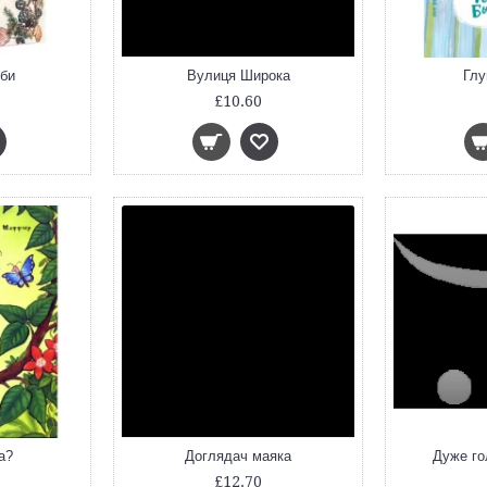
рби
Вулиця Широка
Глу
£10.60
а?
Доглядач маяка
Дуже го
£12.70