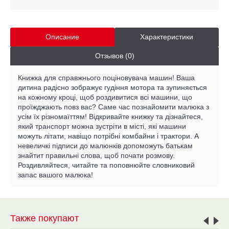
Описание
Характеристики
Отзывов (0)
Книжка для справжнього поціновувача машин! Ваша
дитина радісно зображує гудіння мотора та зупиняється
на кожному кроці, щоб роздивитися всі машини, що
проїжджають повз вас? Саме час познайомити малюка з
усім їх різномаїттям! Відкривайте книжку та дізнайтеся,
який транспорт можна зустріти в місті, які машини
можуть літати, навіщо потрібні комбайни і трактори. А
невеличкі підписи до малюнків допоможуть батькам
знайтит правильні слова, щоб почати розмову.
Роздивляйтеся, читайте та поповнюйте словниковий
запас вашого малюка!
Также покупают