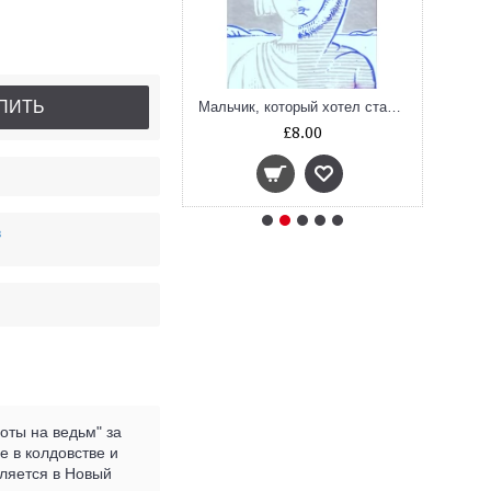
ПИТЬ
Беда
Мальчик, который хотел стать человеком
£7.50
£8.00
в
оты на ведьм" за
е в колдовстве и
вляется в Новый