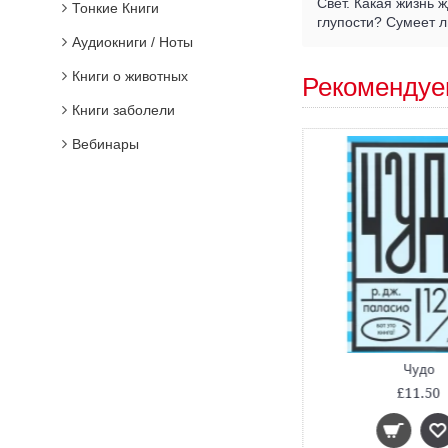
Свет. Какая жизнь 
Тонкие Книги
глупости? Сумеет 
Аудиокниги / Ноты
Книги о животных
Рекомендуе
Книги заболели
Вебинары
Мальчик, который хотел стать человеком
Чудо
£8.00
£11.50