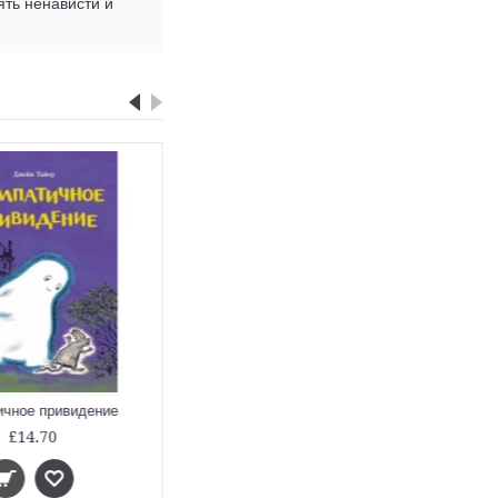
ять ненависти и
ичное привидение
£14.70