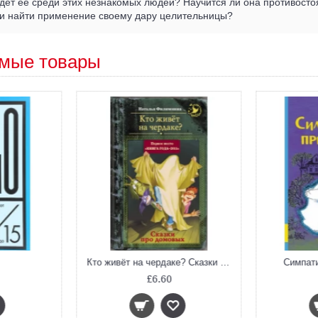
ждет ее среди этих незнакомых людей? Научится ли она противосто
ли найти применение своему дару целительницы?
мые товары
Кто живёт на чердаке? Сказки про домовых
Симпат
£6.60