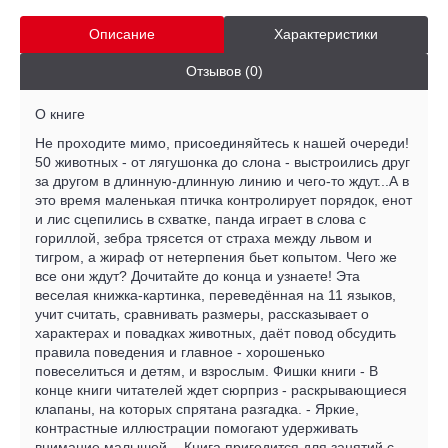
Описание
Характеристики
Отзывов (0)
О книге
Не проходите мимо, присоединяйтесь к нашей очереди!
50 животных - от лягушонка до слона - выстроились друг
за другом в длинную-длинную линию и чего-то ждут...А в
это время маленькая птичка контролирует порядок, енот
и лис сцепились в схватке, панда играет в слова с
гориллой, зебра трясется от страха между львом и
тигром, а жираф от нетерпения бьет копытом. Чего же
все они ждут? Дочитайте до конца и узнаете! Эта
веселая книжка-картинка, переведённая на 11 языков,
учит считать, сравнивать размеры, рассказывает о
характерах и повадках животных, даёт повод обсудить
правила поведения и главное - хорошенько
повеселиться и детям, и взрослым. Фишки книги - В
конце книги читателей ждет сюрприз - раскрывающиеся
клапаны, на которых спрятана разгадка. - Яркие,
контрастные иллюстрации помогают удерживать
внимание малышей. - Книга пригодится для занятий с