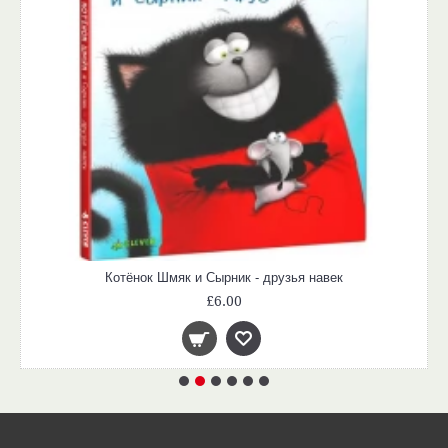
Котёнок Шмяк и Сырник - друзья навек
£6.00