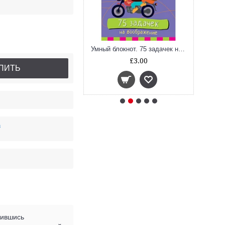
Умный блокнот. 75 головоломок
Умный блокнот. 75 задачек на воображение
£3.00
£3.00
ПИТЬ
в
жившись