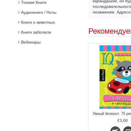
карандашом, он буд
Тонкие Книги
последовательности
незаменим. Адресов
Аудиокниги / Ноты
Книги о животных
Рекомендуе
Книги заболели
Вебинары
 75 задачек на воображение
Умный блокнот. 75 игр со словами
£3.00
£3.00