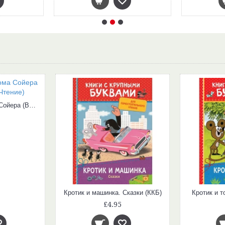
Приключения Тома Сойера (Внеклассное Чтение)
Кротик и машинка. Сказки (ККБ)
Кротик и т
£4.95