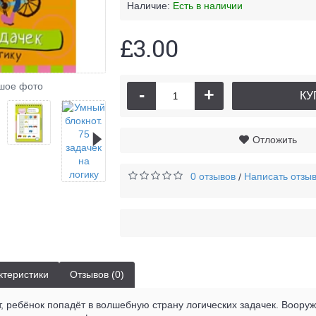
Наличие:
Есть в наличии
£3.00
шое фото
-
+
КУ
Отложить
0 отзывов
Написать отзы
/
ктеристики
Отзывов (0)
т, ребёнок попадёт в волшебную страну логических задачек. Воору