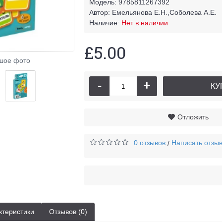
Модель:
9785811267392
Автор:
Емельянова Е.Н.,Соболева А.Е.
Наличие:
Нет в наличии
£5.00
шое фото
-
+
КУ
Отложить
0 отзывов
Написать отзы
/
ктеристики
Отзывов (0)