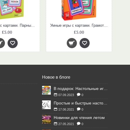
Умные игры с картами. Парные согласные. Проверялка
Умные игры с картами. Грамотей
£5.00
£5.00
Новое в блоге
В подарок: Настольные игры для Ваших британских друзей
07.09.2023
0
Простые и быстрые настольные игры
17.06.2021
0
Новинки для чтения летом
27.05.2021
0