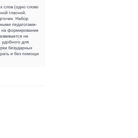
х слов (одно слово
рной гласной,
арточек. Набор
тными педагогами-
ны на формирование
развивается не
, удобного для
ерки безударных
грать и без помощи