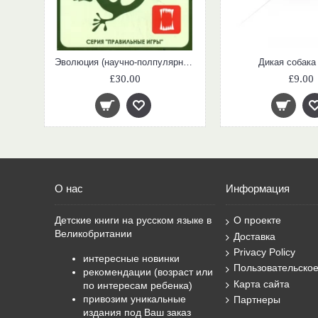
Два капитана. Комплект из 2-х книг
Эволюция (научно-полпулярная настольная игра)
Дикая собака
£30.00
£9.00
О нас
Информация
Детские книги на русском языке в
О проекте
Великобритании
Доставка
Privacy Policy
интересные новинки
Пользовательско
рекомендации (возраст или
Карта сайта
по интересам ребенка)
привозим уникальные
Партнеры
издания под Ваш заказ