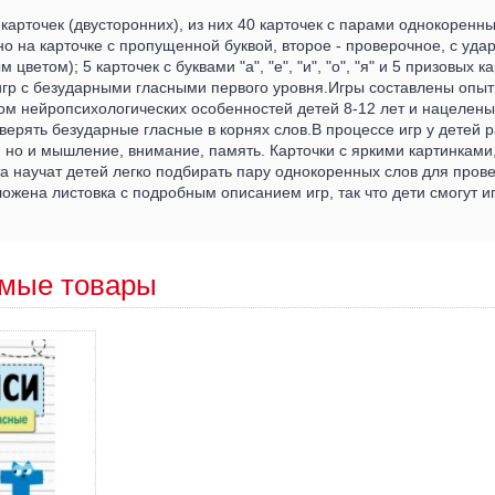
карточек (двусторонних), из них 40 карточек с парами однокоренны
но на карточке с пропущенной буквой, второе - проверочное, с уда
цветом); 5 карточек с буквами "а", "е", "и", "о", "я" и 5 призовых к
игр с безударными гласными первого уровня.Игры составлены опы
том нейропсихологических особенностей детей 8-12 лет и нацеле
верять безударные гласные в корнях слов.В процессе игр у детей 
, но и мышление, внимание, память. Карточки с яркими картинками
а научат детей легко подбирать пару однокоренных слов для пров
ложена листовка с подробным описанием игр, так что дети смогут и
мые товары