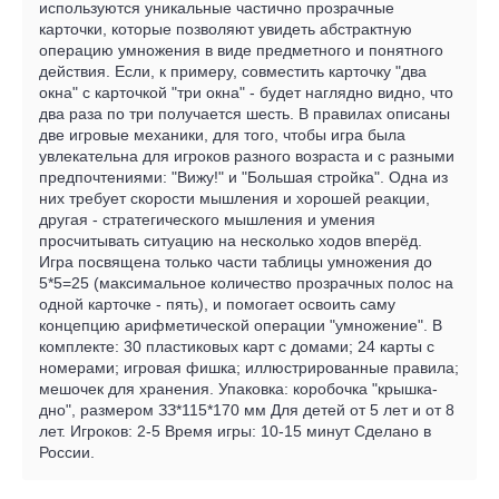
используются уникальные частично прозрачные
карточки, которые позволяют увидеть абстрактную
операцию умножения в виде предметного и понятного
действия. Если, к примеру, совместить карточку "два
окна" с карточкой "три окна" - будет наглядно видно, что
два раза по три получается шесть. В правилах описаны
две игровые механики, для того, чтобы игра была
увлекательна для игроков разного возраста и с разными
предпочтениями: "Вижу!" и "Большая стройка". Одна из
них требует скорости мышления и хорошей реакции,
другая - стратегического мышления и умения
просчитывать ситуацию на несколько ходов вперёд.
Игра посвящена только части таблицы умножения до
5*5=25 (максимальное количество прозрачных полос на
одной карточке - пять), и помогает освоить саму
концепцию арифметической операции "умножение". В
комплекте: 30 пластиковых карт с домами; 24 карты с
номерами; игровая фишка; иллюстрированные правила;
мешочек для хранения. Упаковка: коробочка "крышка-
дно", размером ЗЗ*115*170 мм Для детей от 5 лет и от 8
лет. Игроков: 2-5 Время игры: 10-15 минут Сделано в
России.