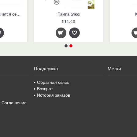
Книга, в которой прячется семейное счастье. О мудром воспитании без помощи психолога
Пампа блюз
£11.40
Поддержка
Метки
Обратная связь
Возврат
История заказов
е Соглашение