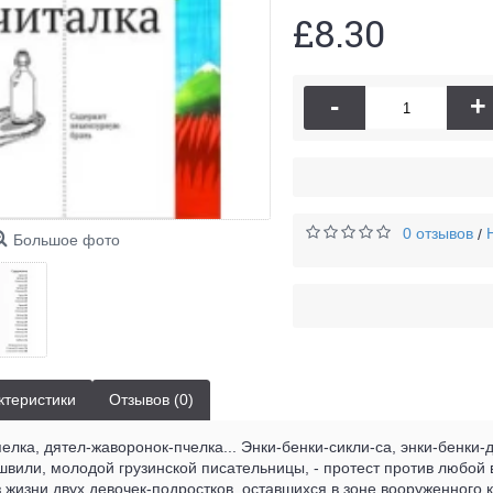
£8.30
-
+
0 отзывов
/
Большое фото
ктеристики
Отзывов (0)
елка, дятел-жаворонок-пчелка... Энки-бенки-сикли-са, энки-бенки
или, молодой грузинской писательницы, - протест против любой во
з жизни двух девочек-подростков, оставшихся в зоне вооруженного 