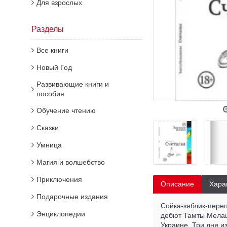
Для взрослых
Разделы
Все книги
Новый Год
Развивающие книги и
пособия
Обучение чтению
Сказки
Умница
Магия и волшебство
Приключения
Описание
Хара
Подарочные издания
Сойка-зяблик-переп
Энциклопедии
дебют Тамты Мелашв
Украине. Три дня и