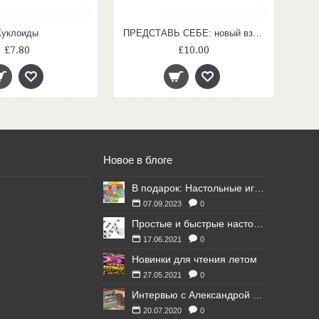
Куклоиды
ПРЕДСТАВЬ СЕБЕ: новый взгляд на гигантские числа и необъятные величины
£7.80
£10.00
Новое в блоге
В подарок: Настольные игры для Ваших британских друзей
07.09.2023
0
Простые и быстрые настольные игры
17.06.2021
0
Новинки для чтения летом
27.05.2021
0
Интервью с Александрой Литвиной
20.07.2020
0