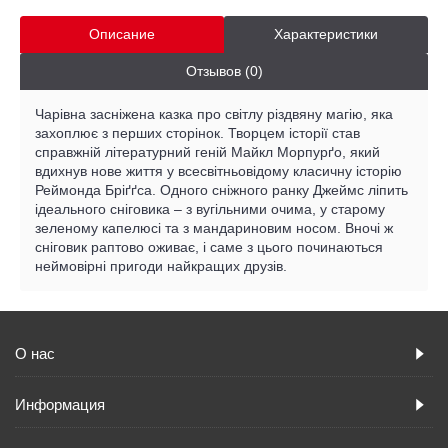
Описание
Характеристики
Отзывов (0)
Чарівна засніжена казка про світлу різдвяну магію, яка
захоплює з перших сторінок. Творцем історії став
справжній літературний геній Майкл Морпурґо, який
вдихнув нове життя у всесвітньовідому класичну історію
Реймонда Бріґґса. Одного сніжного ранку Джеймс ліпить
ідеального сніговика – з вугільними очима, у старому
зеленому капелюсі та з мандариновим носом. Вночі ж
сніговик раптово оживає, і саме з цього починаються
неймовірні пригоди найкращих друзів.
О нас
Информация