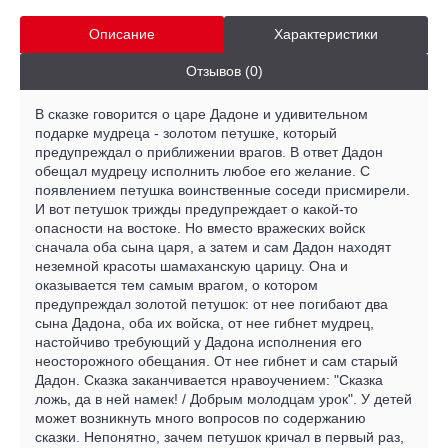
Описание
Характеристики
Отзывов (0)
В сказке говорится о царе Дадоне и удивительном
подарке мудреца - золотом петушке, который
предупреждал о приближении врагов. В ответ Дадон
обещал мудрецу исполнить любое его желание. С
появлением петушка воинственные соседи присмирели.
И вот петушок трижды предупреждает о какой-то
опасности на востоке. Но вместо вражеских войск
сначала оба сына царя, а затем и сам Дадон находят
неземной красоты шамаханскую царицу. Она и
оказывается тем самым врагом, о котором
предупреждал золотой петушок: от нее погибают два
сына Дадона, оба их войска, от нее гибнет мудрец,
настойчиво требующий у Дадона исполнения его
неосторожного обещания. От нее гибнет и сам старый
Дадон. Сказка заканчивается нравоучением: "Сказка
ложь, да в ней намек! / Добрым молодцам урок". У детей
может возникнуть много вопросов по содержанию
сказки. Непонятно, зачем петушок кричал в первый раз,