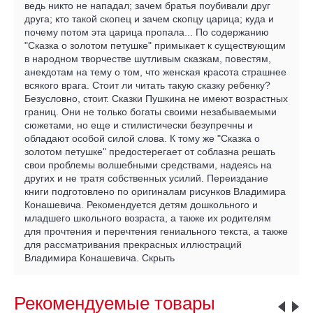
ведь никто не нападал; зачем братья поубивали друг
друга; кто такой скопец и зачем скопцу царица; куда и
почему потом эта царица пропала... По содержанию
"Сказка о золотом петушке" примыкает к существующим
в народном творчестве шутливым сказкам, повестям,
анекдотам на тему о том, что женская красота страшнее
всякого врага. Стоит ли читать такую сказку ребенку?
Безусловно, стоит. Сказки Пушкина не имеют возрастных
границ. Они не только богаты своими незабываемыми
сюжетами, но еще и стилистически безупречны и
обладают особой силой слова. К тому же "Сказка о
золотом петушке" предостерегает от соблазна решать
свои проблемы волшебными средствами, надеясь на
других и не тратя собственных усилий. Переиздание
книги подготовлено по оригиналам рисунков Владимира
Конашевича. Рекомендуется детям дошкольного и
младшего школьного возраста, а также их родителям
для прочтения и перечтения гениального текста, а также
для рассматривания прекрасных иллюстраций
Владимира Конашевича. Скрыть
Рекомендуемые товары