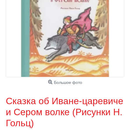
Большое фото
Сказка об Иване-царевиче
и Сером волке (Рисунки Н.
Гольц)