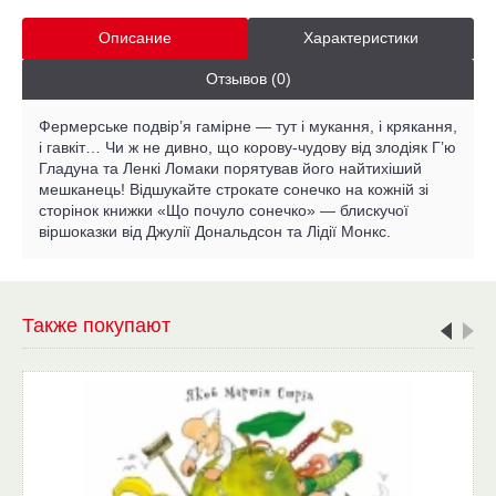
Описание
Характеристики
Отзывов (0)
Фермерське подвір’я гамірне — тут і мукання, і крякання,
і гавкіт… Чи ж не дивно, що корову-чудову від злодіяк Г’ю
Гладуна та Ленкі Ломаки порятував його найтихіший
мешканець! Відшукайте строкате сонечко на кожній зі
сторінок книжки «Що почуло сонечко» — блискучої
віршоказки від Джулії Дональдсон та Лідії Монкс.
Также покупают