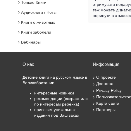
Тонкие Книги
отримувати подарунк
теж можете дізнати
Аудиокниги / Ноты
поринути в атмосфе
Книги о животных
Книги заболели
Вебинары
О нас
Информация
Детские книги на русском языке в
О проекте
Великобритании
Доставка
Privacy Policy
интересные новинки
Пользовательско
рекомендации (возраст или
Карта сайта
по интересам ребенка)
привозим уникальные
Партнеры
издания под Ваш заказ