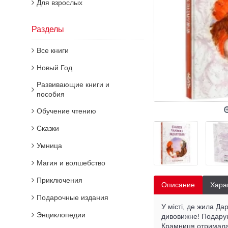
Для взрослых
Разделы
Все книги
Новый Год
Развивающие книги и
пособия
Обучение чтению
Сказки
Умница
Магия и волшебство
Приключения
Описание
Хара
Подарочные издания
У місті, де жила Да
Энциклопедии
дивовижне! Подарун
Крамниця отримала 