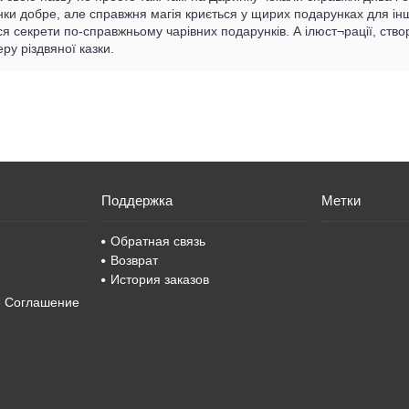
и добре, але справжня магія криється у щирих подарунках для інших.
ся секрети по-справжньому чарівних подарунків. А ілюст¬рації, ст
ру різдвяної казки.
Поддержка
Метки
Обратная связь
Возврат
История заказов
е Соглашение