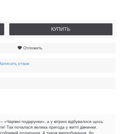
КУПИТЬ
Отложить
Написать отзыв
— «Чарівні подарунки», а у вітрині відбувалося щось
! Так почалася велика пригода у житті дівчинки.
особливий подарунок. А також випробування, бо