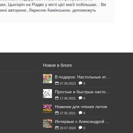
 Цьогоріч на Різдво у місті цієї магії побільшає... Ви
ворені авторкою, Ларисою Камінською, допоможуть
Новое в блоге
В подарок: Настольные игры для Ваших британских друзей
07.09.2023
0
Простые и быстрые настольные игры
17.06.2021
0
Новинки для чтения летом
27.05.2021
0
Интервью с Александрой Литвиной
20.07.2020
0