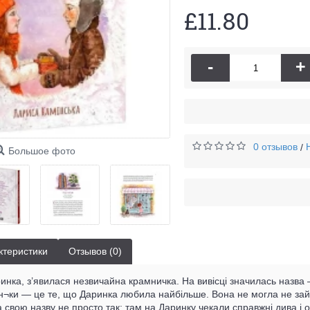
£11.80
-
+
0 отзывов
/
Большое фото
ктеристики
Отзывов (0)
ринка, з’явилася незвичайна крамничка. На вивісці значилась назва 
¬ки — це те, що Даринка любила найбільше. Вона не могла не зайти
свою назву не просто так: там на Даринку чекали справжні дива і 