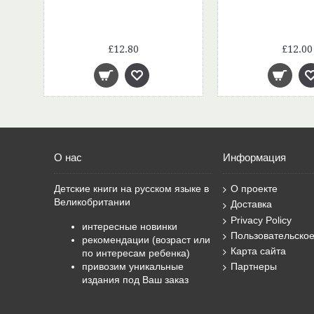
Букварь. 1 класс. Учебник. В 2-х частях. Часть 1 (+вкладыш). ФГОС
£12.80
£12.00
О нас
Информация
Детские книги на русском языке в
О проекте
Великобритании
Доставка
Privacy Policy
интересные новинки
Пользовательско
рекомендации (возраст или
Карта сайта
по интересам ребенка)
привозим уникальные
Партнеры
издания под Ваш заказ