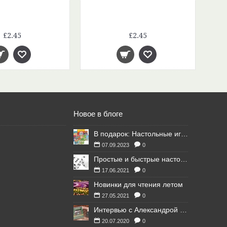
£2.45
£2.45
Новое в блоге
В подарок: Настольные игры для Ваших британских друзей
07.09.2023
0
Простые и быстрые настольные игры
17.06.2021
0
Новинки для чтения летом
27.05.2021
0
Интервью с Александрой Литвиной
20.07.2020
0