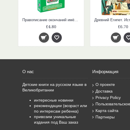
Удвоенные согласные. Кристалл (Набор карточек)
Правописание окончаний имён существительных. Зайка (Набор карточек)
£4.80
£6.70
О нас
Информация
Детские книги на русском языке в
О проекте
Великобритании
Доставка
Privacy Policy
интересные новинки
Пользовательско
рекомендации (возраст или
Карта сайта
по интересам ребенка)
привозим уникальные
Партнеры
издания под Ваш заказ