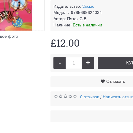
Издательство:
Эксмо
Модель:
9785699624034
Автор:
Пятак С.В.
Наличие:
Есть в наличии
шое фото
£12.00
-
+
КУ
Отложить
0 отзывов
Написать отзы
/