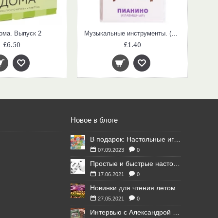
ома. Выпуск 2
Музыкальные инструменты. (Умный малыш. Набор карточек для детей)
£6.50
£1.40
Новое в блоге
В подарок: Настольные игры для Ваших британских друзей
07.09.2023
0
Простые и быстрые настольные игры
17.06.2021
0
Новинки для чтения летом
27.05.2021
0
Интервью с Александрой Литвиной