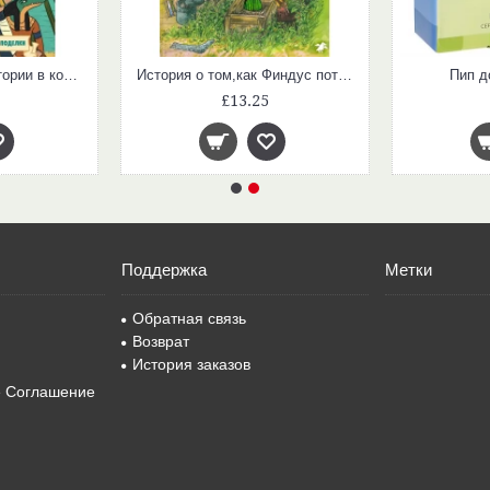
Древний Египет. Истории в комиксах + игры, головоломки, поделки
История о том,как Финдус потерялся,когда был маленький
Пип д
£13.25
Поддержка
Метки
Обратная связь
Возврат
История заказов
е Соглашение