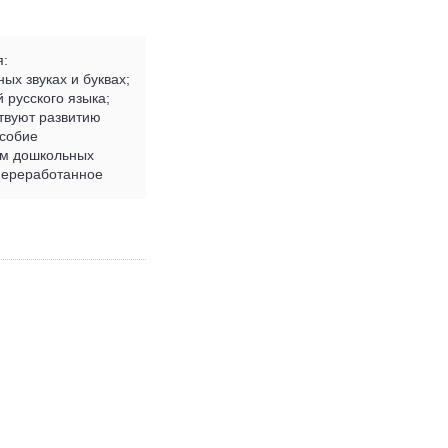
я:
ых звуках и буквах;
 русского языка;
твуют развитию
особие
ям дошкольных
 переработанное